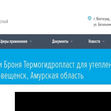
г. Волгоград,
рсный
ул. Батальонн
Сферы применения
Документы
Новости
 Броня Термогидропласт для утепле
овещенск, Амурская область