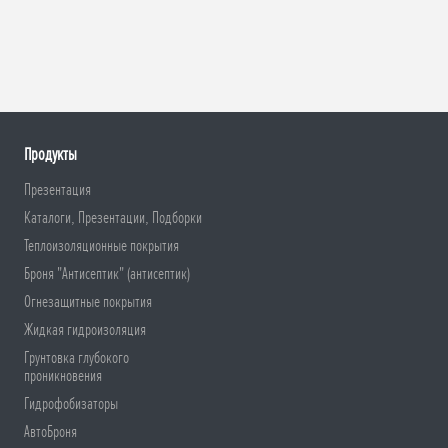
Продукты
Презентация
Каталоги, Презентации, Подборки
Теплоизоляционные покрытия
Броня "Антисептик" (антисептик)
Огнезащитные покрытия
Жидкая гидроизоляция
Грунтовка глубокого
проникновения
Гидрофобизаторы
АвтоБроня