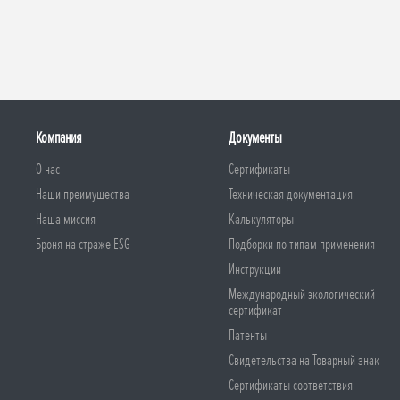
Компания
Документы
О нас
Сертификаты
Наши преимущества
Техническая документация
Наша миссия
Калькуляторы
Броня на страже ESG
Подборки по типам применения
Инструкции
Международный экологический
сертификат
Патенты
Свидетельства на Товарный знак
Сертификаты соответствия