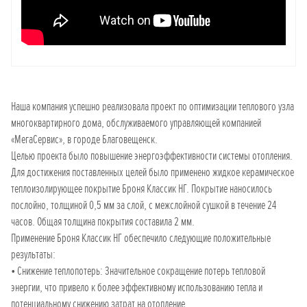
Наша компания успешно реализовала проект по оптимизации теплового узла
многоквартирного дома, обслуживаемого управляющей компанией
«МегаСервис», в городе Благовещенск.
Целью проекта было повышение энергоэффективности системы отопления.
Для достижения поставленных целей было применено жидкое керамическое
теплоизолирующее покрытие Броня Классик НГ. Покрытие наносилось
послойно, толщиной 0,5 мм за слой, с межслойной сушкой в течение 24
часов. Общая толщина покрытия составила 2 мм.
Применение Броня Классик НГ обеспечило следующие положительные
результаты:
• Снижение теплопотерь: Значительное сокращение потерь тепловой
энергии, что привело к более эффективному использованию тепла и
потенциальному снижению затрат на отопление.