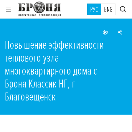
РУС
ENG
Повышение эффективности
теплового узла
многоквартирного дома с
Броня Классик НГ, г
Благовещенск