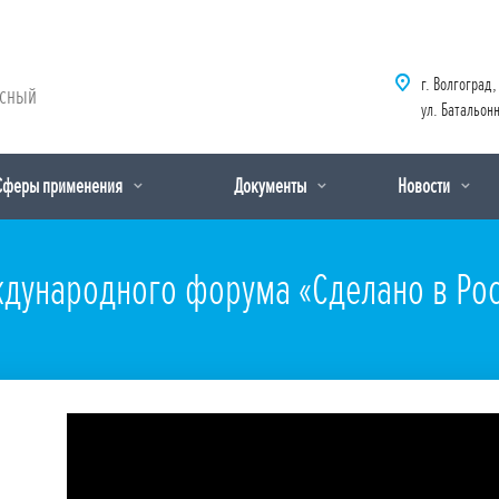
г. Волгоград,
рсный
ул. Батальонн
Сферы применения
Документы
Новости
дународного форума «Сделано в Росс