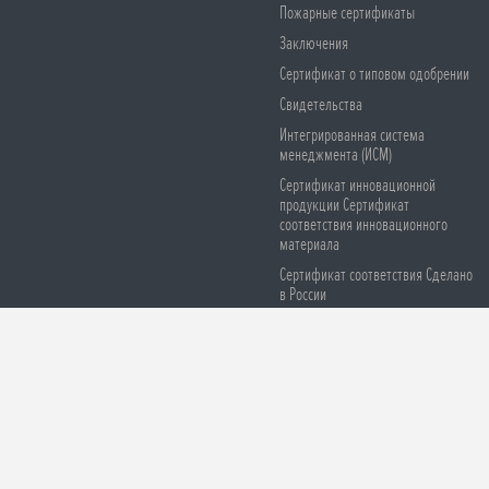
Пожарные сертификаты
Заключения
Сертификат о типовом одобрении
Свидетельства
Интегрированная система
менеджмента (ИСМ)
Сертификат инновационной
продукции Сертификат
соответствия инновационного
материала
Сертификат соответствия Сделано
в России
Сертификаты соответствия СЕ
Остерегайтесь подделок
© 2008-2026 ООО НПО «Броня». Все права защищены
Версия для печа