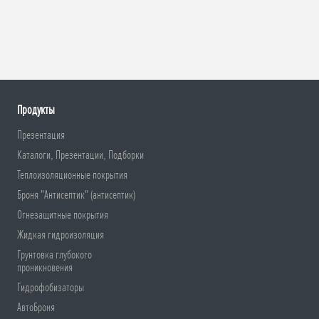
Продукты
Презентация
Каталоги, Презентации, Подборки
Теплоизоляционные покрытия
Броня "Антисептик" (антисептик)
Огнезащитные покрытия
Жидкая гидроизоляция
Грунтовка глубокого
проникновения
Гидрофобизаторы
АвтоБроня