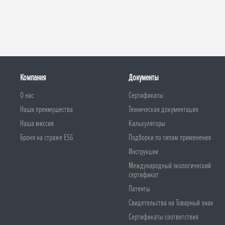
Компания
Документы
О нас
Сертификаты
Наши преимущества
Техническая документация
Наша миссия
Калькуляторы
Броня на страже ESG
Подборки по типам применения
Инструкции
Международный экологический
сертификат
Патенты
Свидетельства на Товарный знак
Сертификаты соответствия