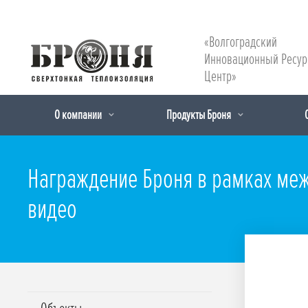
«Волгоградский
Инновационный Ресу
Центр»
О компании
Продукты Броня
Награждение Броня в рамках меж
видео