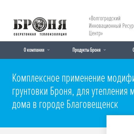
«Волгоградский
Инновационный Ресу
Центр»
О компании
Продукты Броня
Комплексное применение модифик
грунтовки Броня, для утепления
дома в городе Благовещенск