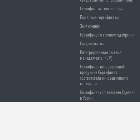
Свидетельства на Товарный знак
Сертификаты соответствия
Пожарные сертификаты
Заключения
Сертификат о типовом одобрении
Свидетельства
Интегрированная система
менеджмента (ИСМ)
Сертификат инновационной
продукции Сертификат
соответствия инновационного
материала
Сертификат соответствия Сделано
в России
Сертификаты соответствия СЕ
Остерегайтесь подделок