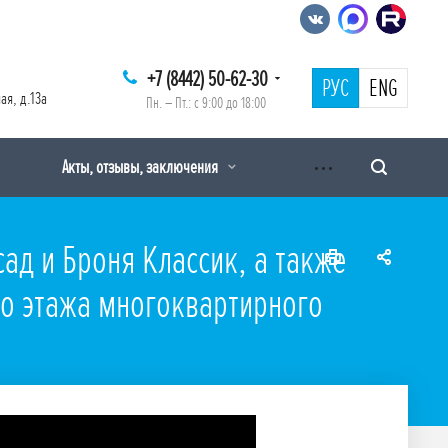
+7 (8442) 50-62-30
РУС
ENG
ая, д.13а
Пн. – Пт.: с 9:00 до 18:00
Акты, отзывы, заключения
д и Броня Классик, а также
го этажа многоквартирного