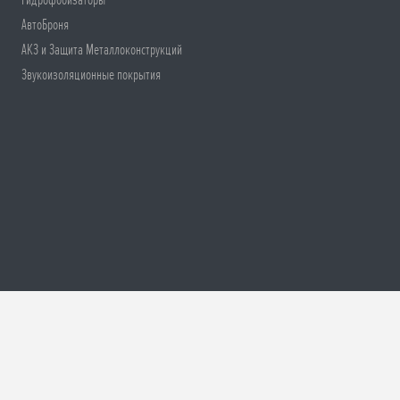
Гидрофобизаторы
АвтоБроня
АКЗ и Защита Металлоконструкций
Звукоизоляционные покрытия