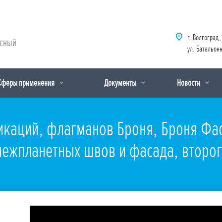
г. Волгоград,
рсный
ул. Батальонн
Сферы применения
Документы
Новости
аций, флагманов Броня, Броня Фаса
 межпланетных швов и фасада, второ