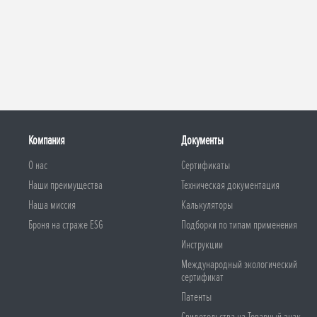
Компания
Документы
О нас
Сертификаты
Наши преимущества
Техническая документация
Наша миссия
Калькуляторы
Броня на страже ESG
Подборки по типам применения
Инструкции
Международный экологический
сертификат
Патенты