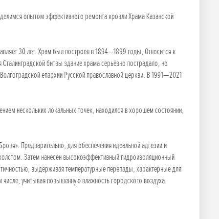
я делимся опытом эффективного ремонта кровли Храма Казанской
авляет 30 лет. Храм был построен в 1894—1899 годы, Относится к
 Сталинградской битвы здание храма серьёзно пострадало, но
Волгоградской епархии Русской православной церкви. В 1991—2021
ением нескольких локальных точек, находился в хорошем состоянии,
роня». Предварительно, для обеспечения идеальной адгезии и
охолстом. Затем нанесен высокоэффективный гидроизоляционный
астичностью, выдерживая температурные перепады, характерные для
том числе, учитывая повышенную влажность городского воздуха.