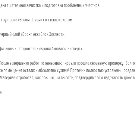
дена тщательная зачистка и подготовка проблемных участков.
а грунтовка «Броня Призм» со стеклохолстом.
 первый слой «Броня АкваБлок Эксперт».
 финишный, второй слой «Броня АкваБлок Эксперт».
 После завершения работ по нанесению, кровля прошла серьезную проверку: Волг
се помещения остались абсолютно сухими! Протечки полностью устранены, создан
Материал отработал, как обычно, на высоте, подтвердив свою надежность даже в
ня