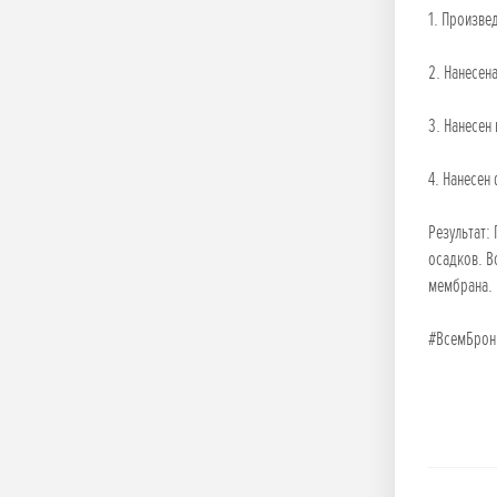
1. Произве
2. Нанесен
3. Нанесен
4. Нанесен
Результат:
осадков. В
мембрана. 
#ВсемБро