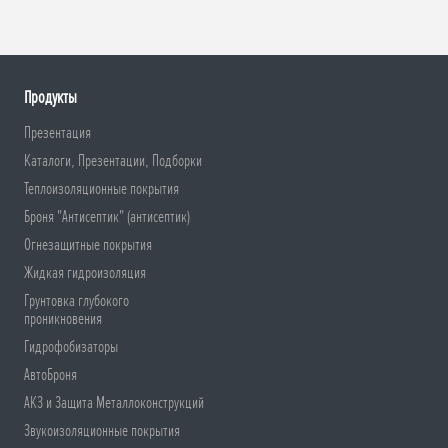
Продукты
Презентация
Каталоги, Презентации, Подборки
Теплоизоляционные покрытия
Броня "Антисептик" (антисептик)
Огнезащитные покрытия
Жидкая гидроизоляция
Грунтовка глубокого
проникновения
Гидрофобизаторы
АвтоБроня
АКЗ и Защита Металлоконструкций
Звукоизоляционные покрытия