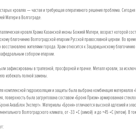
 старых кровлях — частая и требующая оперативного решения проблема. Сегодн
ей Матери в Волгограде.
таллическая кровля Храма Казанской иконы Божией Матери, возраст которой сост
кому благочинию Волгоградской епархии Русской православной церкви. Во время
 восстановлено жителями города. Храм относится к Зацарицынскому благочинию 
 кафедральным собором епархии.
ыли зафиксированы в трапезной, просфорной и прачке. Металл кровли, за исключ
ило избежать полной замены.
ля комплексной гидроизоляции и защиты была выбрана комбинация материалов «Б
я, поверхность была загрунтована составом «Броня Призм» армированная стекл
Броня АкваБлок Эксперт». Материалы «Броня» отличаются высокой адгезией и эл
инентального Волгоградского климата, от -33 ॰С (зимой) и до +45 ॰С (летом). В 
от: