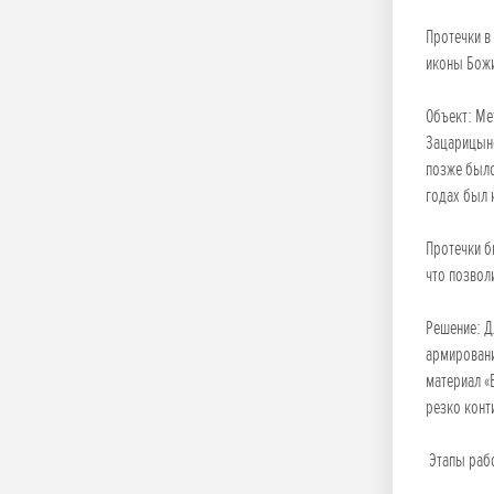
Протечки в
иконы Божи
Объект: Ме
Зацарицынс
позже было
годах был
Протечки б
что позвол
Решение: Д
армировани
материал «
резко конт
Этапы раб