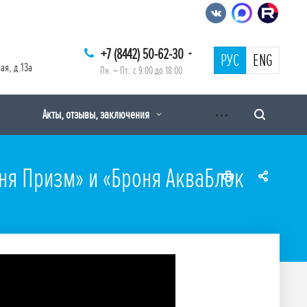
+7 (8442) 50-62-30
РУС
ENG
ая, д.13а
Пн. – Пт.: с 9:00 до 18:00
Акты, отзывы, заключения
ня Призм» и «Броня АкваБлок