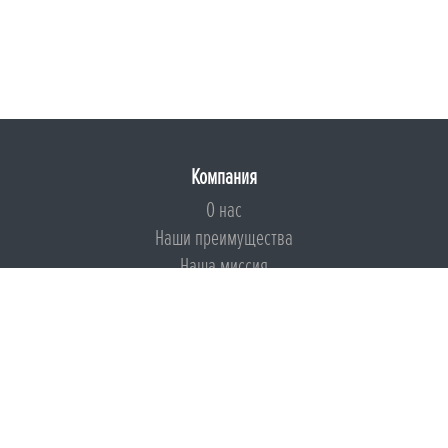
Компания
О нас
Наши преимущества
Наша миссия
Броня на страже ESG
Документы
Сертификаты
Техническая документация
Калькуляторы