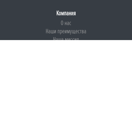
Компания
О нас
Наши преимущества
Наша миссия
Броня на страже ESG
Документы
Сертификаты
Техническая документация
Калькуляторы
Подборки по типам применения
Инструкции
Международный экологический сертификат
Патенты
Свидетельства на Товарный знак