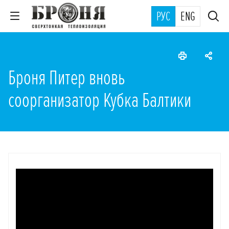
РУС
ENG
Броня Питер вновь
соорганизатор Кубка Балтики