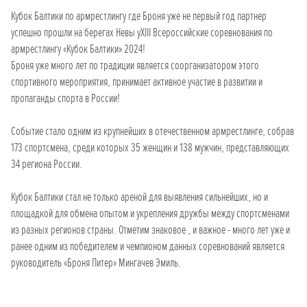
Кубок Балтики по армрестлингу где Броня уже не первый год партнер
успешно прошли на берегах Невы уXIII Всероссийские соревнования по
армрестлингу «Кубок Балтики» 2024!
Броня уже много лет по традиции является соорганизатором этого
спортивного мероприятия, принимает активное участие в развитии и
пропаганды спорта в России!
Событие стало одним из крупнейших в отечественном армрестлинге, собрав
173 спортсмена, среди которых 35 женщин и 138 мужчин, представляющих
34 региона России.
Кубок Балтики стал не только ареной для выявления сильнейших, но и
площадкой для обмена опытом и укрепления дружбы между спортсменами
из разных регионов страны. Отметим знаковое , и важное - много лет уже и
ранее одним из победителем и чемпионом данных соревнований является
руководитель «Броня Питер» Мингачев Эмиль.