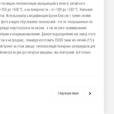
ст посвящен теплоизоляции «вращающейся печи» (с китайского
+350 до +500 °C, а на поверхности – от +180 до +280 °C. Учитывая
нтов. Использовалась модификация Броня Классик с тремя слоями
 фото и видео обусловлено технологией - это по «покрашенные» по
прежде энергозатраты на нагрев , а так же риск травмирования
тиляцию и кондиционирование. Данное подразделение как завод этого
 и на продажу , планируя изготовить 15000 таких же «печей» (!!!) в
щий проект на этом заводе: теплоизоляция пожарных резервуаров для
Несмотря на уже достигнутые вершины, мы повторяем: всё только
Следующее видео