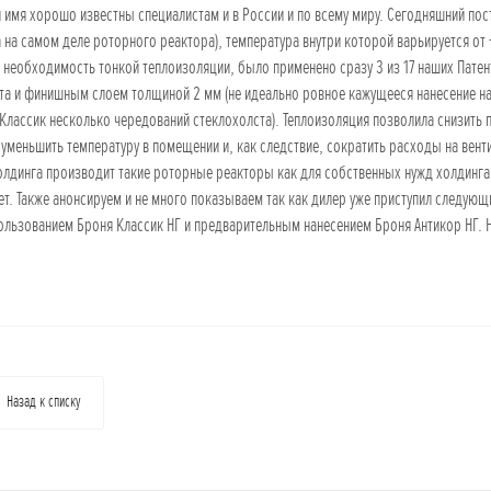
и имя хорошо известны специалистам и в России и по всему миру. Сегодняшний по
а на самом деле роторного реактора), температура внутри которой варьируется от 
 необходимость тонкой теплоизоляции, было применено сразу 3 из 17 наших Пате
та и финишным слоем толщиной 2 мм (не идеально ровное кажущееся нанесение на
 Классик несколько чередований стеклохолста). Теплоизоляция позволила снизить 
 уменьшить температуру в помещении и, как следствие, сократить расходы на вен
олдинга производит такие роторные реакторы как для собственных нужд холдинга так
лет. Также анонсируем и не много показываем так как дилер уже приступил следую
ользованием Броня Классик НГ и предварительным нанесением Броня Антикор НГ. 
!
Назад к списку