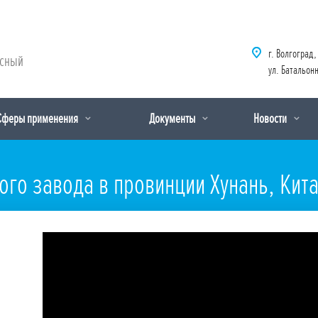
г. Волгоград,
рсный
ул. Батальонн
Сферы применения
Документы
Новости
ого завода в провинции Хунань, Кит