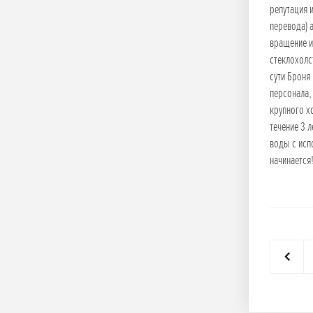
репутация 
перевода) 
вращение и
стеклохолс
сути Броня
персонала,
крупного х
течение 3 
воды с исп
начинается