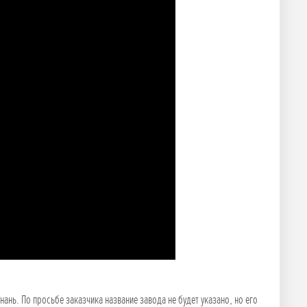
нь. По просьбе заказчика название завода не будет указано, но его