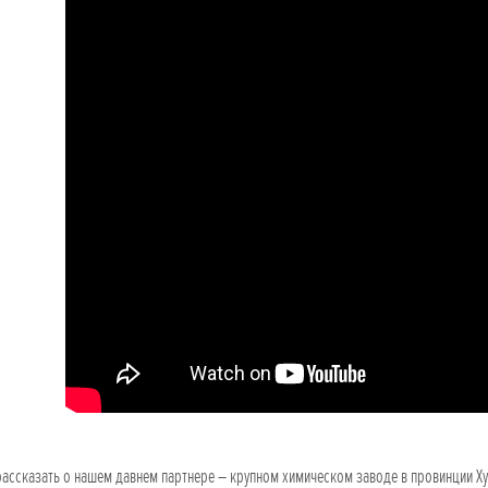
ассказать о нашем давнем партнере – крупном химическом заводе в провинции Хуна