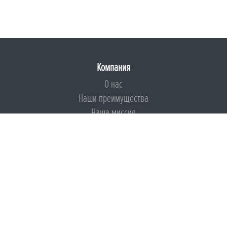
Компания
О нас
Наши преимущества
Наша миссия
Броня на страже ESG
Документы
Сертификаты
Техническая документация
Калькуляторы
Подборки по типам применения
Инструкции