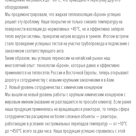
оборудования.
Мы продемонстрировали, что жидкая теплоизоляция «Броня» успешно
решает эту проблему. Наше покрытие не только снизило температуру на
поверхности изоляции до нормативных +45°C, но и эффективно заперло
тепло внутри системы, прекратив нагрев воздуха в туннеле. Итогом встречи
стало проведение успешных тестов на участке трубопровода и подписание с
заказчиком соответствующего акта.
Таким образом, мы успешно переносим на китайский рынок наш
многолетний опыт: технологии «Броня», которые давно и эффективно
применяются на теплосетях России и Восточной Европы, теперь открывают
дорогу к сотрудничеству с новыми крупными заказчиками и в Азии.
2. Новый уровень сотрудничества с химическим концерном
Мы вышли на новый уровень работы с крупным химическим концерном с
мировым именем (название не разглашается по просьбе клиента). Если ранее
наша продукция применялась на вращающихся реакторах, то теперь сфера
сотрудничества расширена на более сложные объекты — реакторы,
работающие в условиях экстремальных перепадов температур — от +10°C
до +450°C всего за два часа. Наша продукция успешно справилась с этой