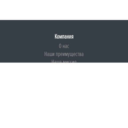
Компания
О нас
Наши преимущества
Наша миссия
Броня на страже ESG
Документы
Сертификаты
Техническая документация
Калькуляторы
Подборки по типам применения
Инструкции