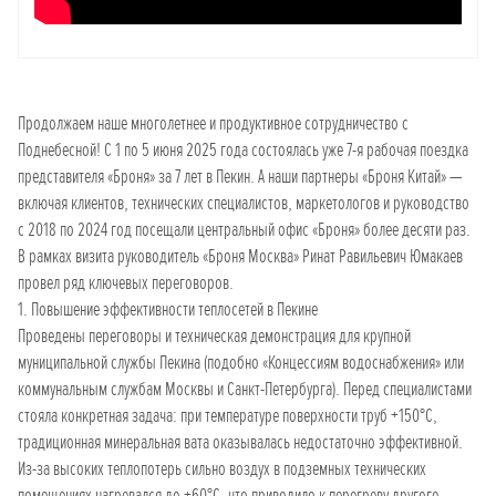
Продолжаем наше многолетнее и продуктивное сотрудничество с
Поднебесной! С 1 по 5 июня 2025 года состоялась уже 7-я рабочая поездка
представителя «Броня» за 7 лет в Пекин. А наши партнеры «Броня Китай» —
включая клиентов, технических специалистов, маркетологов и руководство
с 2018 по 2024 год посещали центральный офис «Броня» более десяти раз.
В рамках визита руководитель «Броня Москва» Ринат Равильевич Юмакаев
провел ряд ключевых переговоров.
1. Повышение эффективности теплосетей в Пекине
Проведены переговоры и техническая демонстрация для крупной
муниципальной службы Пекина (подобно «Концессиям водоснабжения» или
коммунальным службам Москвы и Санкт-Петербурга). Перед специалистами
стояла конкретная задача: при температуре поверхности труб +150°C,
традиционная минеральная вата оказывалась недостаточно эффективной.
Из-за высоких теплопотерь сильно воздух в подземных технических
помещениях нагревался до +60°C, что приводило к перегреву другого