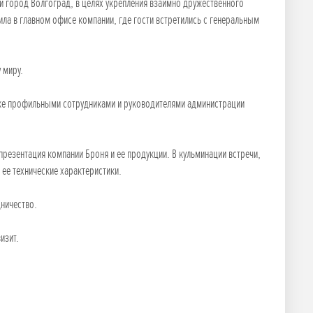
ли город Волгоград, в целях укрепления взаимно дружественного
ла в главном офисе компании, где гости встретились с генеральным
 миру.
акже профильными сотрудниками и руководителями администрации
резентация компании Броня и ее продукции. В кульминации встречи,
ее технические характеристики.
дничество.
изит.