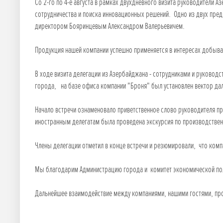
Со 2-го по 4-е августа в рамках двухдневного визита руководители 
сотрудничества и поиска инновационных решений. Одно из двух пред
директором Бояринцевым Александром Валерьевичем.
Продукция нашей компании успешно применяется в интересах добыва
В ходе визита делегации из Азербайджана - сотрудниками и руково
города, на базе офиса компании "Броня" был установлен вектор да
Начало встречи ознаменовало приветственное слово руководителя пр
иностранным делегатам была проведена экскурсия по производствен
Члены делегации отметил в конце встречи и резюмировали, что комп
Мы благодарим Администрацию города и комитет экономической поли
Дальнейшее взаимодействие между компаниями, нашими гостями, про