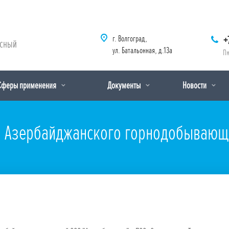
г. Волгоград,
+
рсный
ул. Батальонная, д.13а
Пн
Сферы применения
Документы
Новости
я Азербайджанского горнодобывающе