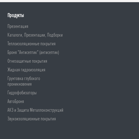
Продукты
Презентация
Каталоги, Презентации, Подборки
Теплоизоляционные покрытия
Броня "Антисептик" (антисептик)
Огнезащитные покрытия
Жидкая гидроизоляция
Грунтовка глубокого
проникновения
Гидрофобизаторы
АвтоБроня
АКЗ и Защита Металлоконструкций
Звукоизоляционные покрытия