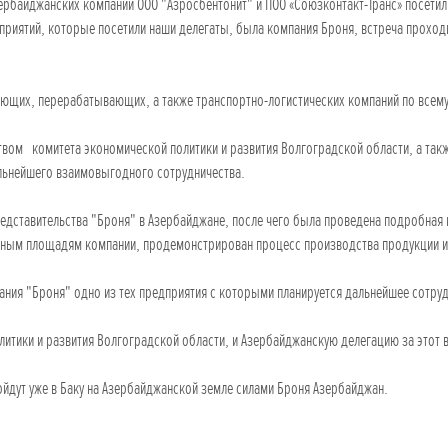
Азербайджанских компаний ООО "Азросбентонит" и ПОО «Союзконтакт-Транс» посети
приятий, которые посетили наши делегаты, была компания Броня, встреча проходи
ющих, перерабатывающих, а также транспортно-логистических компаний по всему
дством комитета экономической политики и развития Волгоградской области, а т
льнейшего взаимовыгодного сотрудничества.
едставительства "Броня" в Азербайджане, после чего была проведена подробная п
ным площадям компании, продемонстрирован процесс производства продукции и 
ания "Броня" одно из тех предприятия с которыми планируется дальнейшее сотру
тики и развития Волгоградской области, и Азербайджанскую делегацию за этот в
йдут уже в Баку на Азербайджанской земле силами Броня Азербайджан.