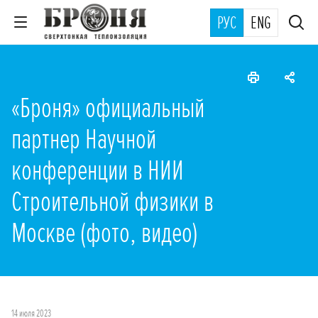
РУС
ENG
«Броня» официальный
партнер Научной
конференции в НИИ
Строительной физики в
Москве (фото, видео)
14 июля 2023