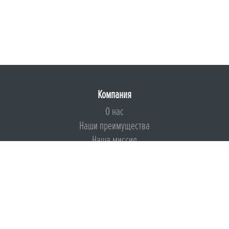
Компания
О нас
Наши преимущества
Наша миссия
Броня на страже ESG
Документы
Сертификаты
Техническая документация
Калькуляторы