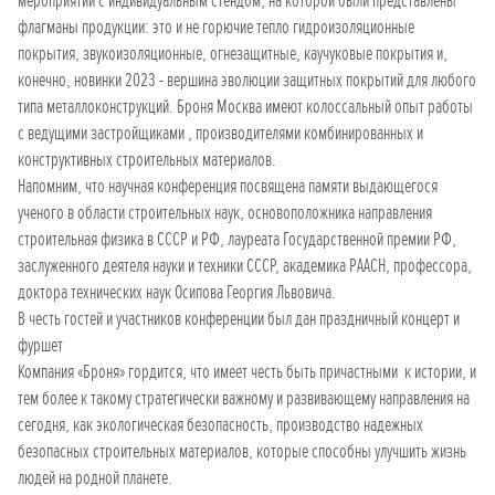
мероприятии с индивидуальным стендом, на которой были представлены
флагманы продукции: это и не горючие тепло гидроизоляционные
покрытия, звукоизоляционные, огнезащитные, каучуковые покрытия и,
конечно, новинки 2023 - вершина эволюции защитных покрытий для любого
типа металлоконструкций. Броня Москва имеют колоссальный опыт работы
с ведущими застройщиками , производителями комбинированных и
конструктивных строительных материалов.
Напомним, что научная конференция посвящена памяти выдающегося
ученого в области строительных наук, основоположника направления
строительная физика в СССР и РФ, лауреата Государственной премии РФ,
заслуженного деятеля науки и техники СССР, академика РААСН, профессора,
доктора технических наук Осипова Георгия Львовича.
В честь гостей и участников конференции был дан праздничный концерт и
фуршет
Компания «Броня» гордится, что имеет честь быть причастными к истории, и
тем более к такому стратегически важному и развивающему направления на
сегодня, как экологическая безопасность, производство надежных
безопасных строительных материалов, которые способны улучшить жизнь
людей на родной планете.