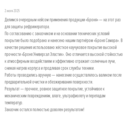
2 июля 2025
Делимся очередным кейсом применения продукции «Броня» — на этот раз
для защиты рефрижератора.
По согласованию с заказчиком и на основании технических условий
покрытие было подобрано и нанесено нашим партнёром «Броня Самара». В
качестве решения использовано жёсткое каучуковое покрытие высокой
прочности «Броня Универсал Эластик». Оно отличается высокой стойкостью
к атмосферным воздействиям и эффективно отражает солнечные лучи,
снижая нагрев корпуса и продлевая срок службы техники.
Работы проводились вручную — нанесение осуществлялось валиком после
предварительной очистки и обезжиривания поверхности.
Результат — прочное, ровное защитное покрытие, устойчивое к
механическим повреждениям, влаге, ультрафиолету и перепадам
температур.
Заказчик остался полностью доволен результатом!