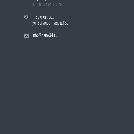
Пн. – Пт.: с 9:00 до 18:00
г. Волгоград,
ул. Батальонная, д.13а
info@nano34.ru