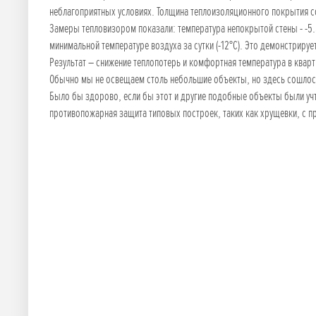
неблагоприятных условиях. Толщина теплоизоляционного покрытия с
Замеры тепловизором показали: температура непокрытой стены - -5.
минимальной температуре воздуха за сутки (-12°С). Это демонстриру
Результат – снижение теплопотерь и комфортная температура в ква
Обычно мы не освещаем столь небольшие объекты, но здесь сошлось 
Было бы здорово, если бы этот и другие подобные объекты были учт
противопожарная защита типовых построек, таких как хрущевки, с п