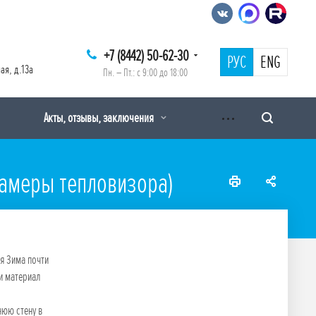
+7 (8442) 50-62-30
РУС
ENG
ая, д.13а
Пн. – Пт.: с 9:00 до 18:00
Акты, отзывы, заключения
замеры тепловизора)
я Зима почти
и материал
нюю стену в