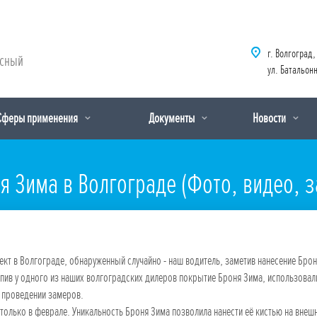
г. Волгоград,
рсный
ул. Батальонн
Сферы применения
Документы
Новости
я Зима в Волгограде (Фото, видео, 
т в Волгограде, обнаруженный случайно - наш водитель, заметив нанесение Брон
купив у одного из наших волгоградских дилеров покрытие Броня Зима, использовал
 проведении замеров.
только в феврале. Уникальность Броня Зима позволила нанести её кистью на внеш