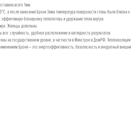
оставила всего 1мм.
5°С, а после нанесения Броня Зима температура поверхности стены была близка к
ет эффективную блокировку теплопотерь и удержание тепла внутри.
ртире. Жильцы довольны.
все: случайность, удобное расположение и наглядность результатов.
ены на государственном уровне, в частности в Минстрое и ДомРФ. Теплоизоляция
рименением Броня – это энергоэффективность, безопасность и аккуратный внешни