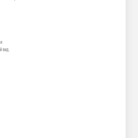
 и
й вид.