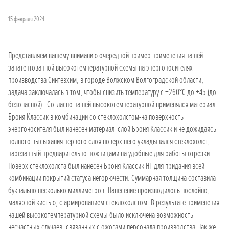
15 февраля 2024
Представляем вашему вниманию очередной пример применения нашей
запатентованной высокотемпературной схемы на энергоносителях
производства Синтезхим, в городе Волжском Волгоградской области,
задача заключалась в том, чтобы снизить температуру с +260°C до +45 (до
безопасной) . Согласно нашей высокотемпературной применялся материал
Броня Классик в комбинации со стеклохолстом-на поверхность
энергоносителя был нанесен материал слой Броня Классик и не дожидаясь
полного высыхания первого слоя поверх него укладывался стеклохолст,
нарезанный предварительно ножницами на удобные для работы отрезки.
Поверх стеклохолста был нанесен Броня Классик НГ для придания всей
комбинации покрытий статуса негорючести. Суммарная толщина составила
буквально несколько миллиметров. Нанесение производилось послойно,
малярной кистью, с армированием стеклохолстом. В результате применения
нашей высокотемпературной схемы было исключена возможность
несчастных случаев, связанных с ожогами персонала производства. Так же