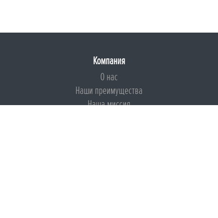
Компания
О нас
Наши преимущества
Наша миссия
Броня на страже ESG
Документы
Сертификаты
Техническая документация
Калькуляторы
Подборки по типам применения
Инструкции