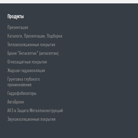
Продукты
Презентация
Каталоги, Презентации, Подборки
Теплоизоляционные покрытия
Броня "Антисептик" (антисептик)
Огнезащитные покрытия
Жидкая гидроизоляция
Грунтовка глубокого
проникновения
Гидрофобизаторы
АвтоБроня
АКЗ и Защита Металлоконструкций
Звукоизоляционные покрытия