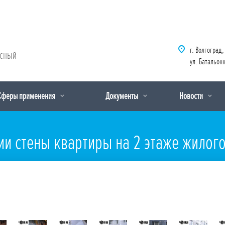
г. Волгоград,
рсный
ул. Батальонн
Сферы применения
Документы
Новости
ии стены квартиры на 2 этаже жилог