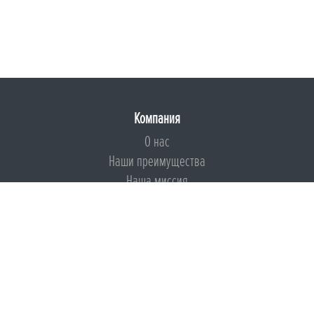
Компания
О нас
Наши преимущества
Наша миссия
Броня на страже ESG
Документы
Сертификаты
Техническая документация
Калькуляторы