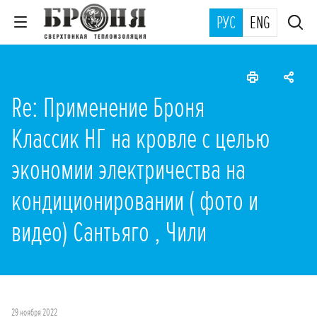
РУС
ENG
Re: Применение Броня
Классик НГ на кровле с целью
экономии электричества на
кондиционировании ( фото и
видео) Сантьяго , Чили
29 ноября 2022