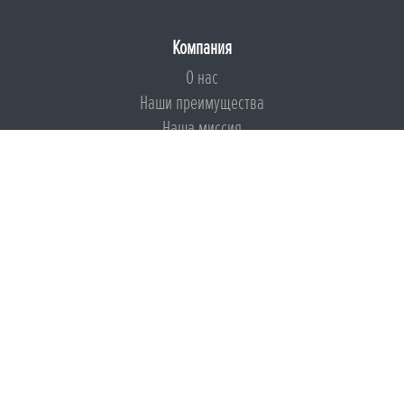
Компания
О нас
Наши преимущества
Наша миссия
Броня на страже ESG
Документы
Сертификаты
Техническая документация
Калькуляторы
Подборки по типам применения
Инструкции
Международный экологический сертификат
Патенты
Свидетельства на Товарный знак