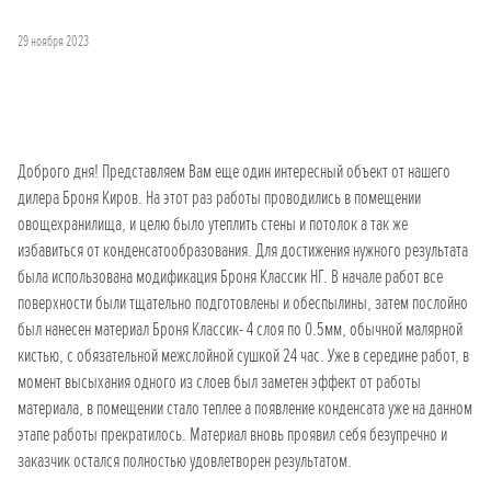
29 ноября 2023
Доброго дня! Представляем Вам еще один интересный объект от нашего
дилера Броня Киров. На этот раз работы проводились в помещении
овощехранилища, и целю было утеплить стены и потолок а так же
избавиться от конденсатообразования. Для достижения нужного результата
была использована модификация Броня Классик НГ. В начале работ все
поверхности были тщательно подготовлены и обеспылины, затем послойно
был нанесен материал Броня Классик- 4 слоя по 0.5мм, обычной малярной
кистью, с обязательной межслойной сушкой 24 час. Уже в середине работ, в
момент высыхания одного из слоев был заметен эффект от работы
материала, в помещении стало теплее а появление конденсата уже на данном
этапе работы прекратилось. Материал вновь проявил себя безупречно и
заказчик остался полностью удовлетворен результатом.