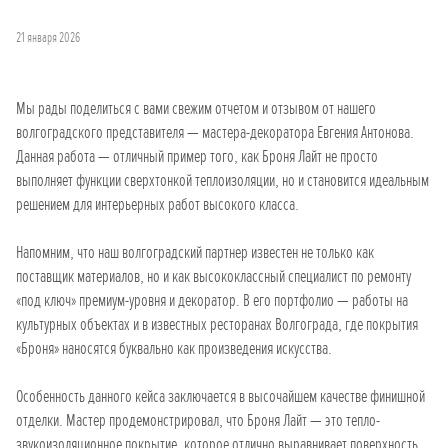
21 января 2026
Мы рады поделиться с вами свежим отчетом и отзывом от нашего
волгоградского представителя — мастера-декоратора Евгения Антонова.
Данная работа — отличный пример того, как Броня Лайт не просто
выполняет функции сверхтонкой теплоизоляции, но и становится идеальным
решением для интерьерных работ высокого класса.
Напомним, что наш волгоградский партнер известен не только как
поставщик материалов, но и как высококлассный специалист по ремонту
«под ключ» премиум-уровня и декоратор. В его портфолио — работы на
культурных объектах и в известных ресторанах Волгограда, где покрытия
«Броня» наносятся буквально как произведения искусства.
Особенность данного кейса заключается в высочайшем качестве финишной
отделки. Мастер продемонстрировал, что Броня Лайт — это тепло-
звукоизоляционное покрытие, которое отлично выравнивает поверхность.