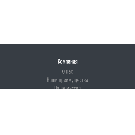
Компания
О нас
Наши преимущества
Наша миссия
Броня на страже ESG
Документы
Сертификаты
Техническая документация