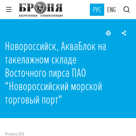
РУС
ENG
Новороссийск, АкваБлок на
такелажном складе
Восточного пирса ПАО
"Новороссийский морской
торговый порт"
19 апреля 2018