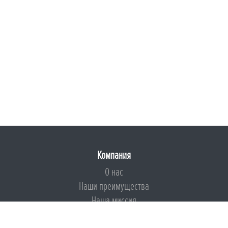
Компания
О нас
Наши преимущества
Наша миссия
Броня на страже ESG