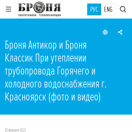
РУС
ENG
Броня Антикор и Броня
Классик При утеплении
трубопровода Горячего и
холодного водоснабжения г.
Красноярск (фото и видео)
28 февраля 2022