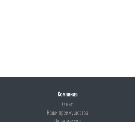
Компания
О нас
Наши преимущества
Наша миссия
Броня на страже ESG