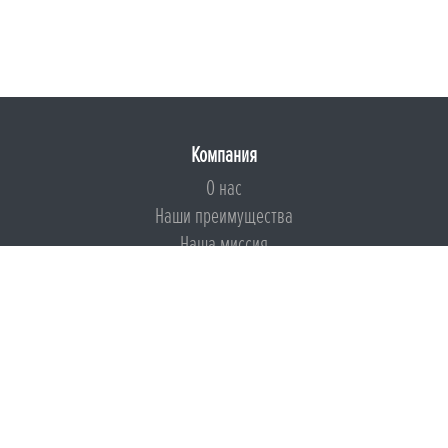
Компания
О нас
Наши преимущества
Наша миссия
Броня на страже ESG
Документы
Сертификаты
Техническая документация
Калькуляторы
Подборки по типам применения