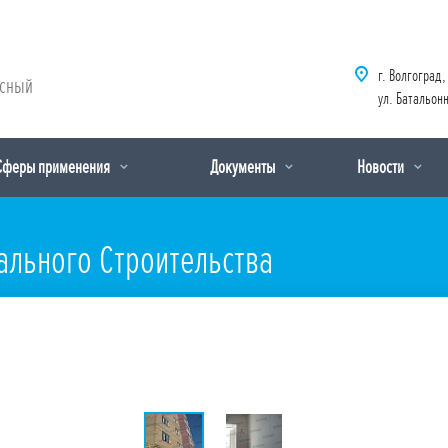
г. Волгоград,
рсный
ул. Батальонн
Сферы применения
Документы
Новости
ального Строительства