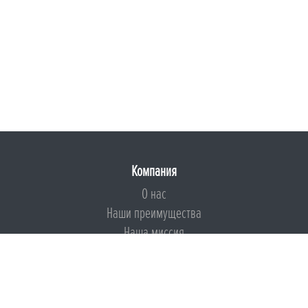
Компания
О нас
Наши преимущества
Наша миссия
Броня на страже ESG
Документы
Сертификаты