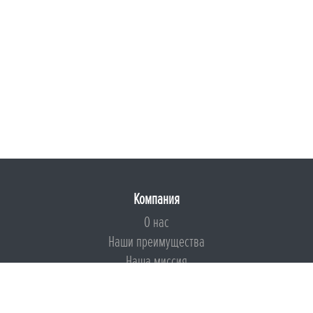
Компания
О нас
Наши преимущества
Наша миссия
Броня на страже ESG