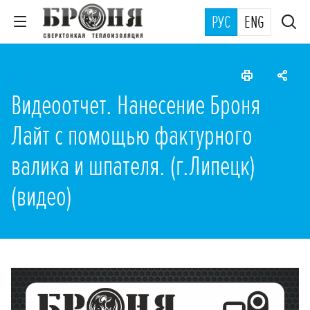
РУС
ENG
Видеоотчет. Нанесение Броня
Лайт с помощью фактурного
валика и шпателя. (г.Липецк)
(видео)