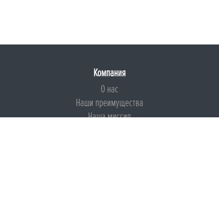
Компания
О нас
Наши преимущества
Наша миссия
Броня на страже ESG
Документы
Сертификаты
Техническая документация
Калькуляторы
Подборки по типам применения