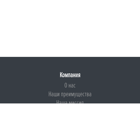
Компания
О нас
Наши преимущества
Наша миссия
Броня на страже ESG
Документы
Сертификаты