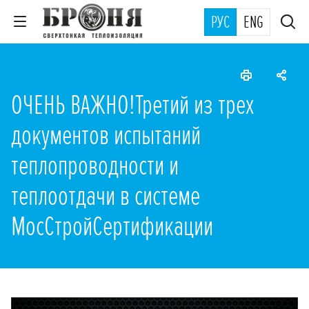
РУС
ENG
ОЧЕНЬ ВАЖНО!Третий из трех
документов испытаний
теплопроводности и
теплоотдачи в системе
МосСтройСертификации