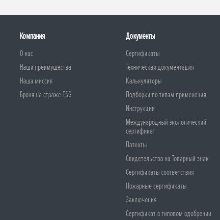
Компания
Документы
О нас
Сертификаты
Наши преимущества
Техническая документация
Наша миссия
Калькуляторы
Броня на страже ESG
Подборки по типам применения
Инструкции
Международный экологический
сертификат
Патенты
Свидетельства на Товарный знак
Сертификаты соответствия
Пожарные сертификаты
Заключения
Сертификат о типовом одобрении