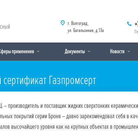
г. Волгоград,
+
рсный
ул. Батальонная, д.13а
Пн
Сферы применения
Документы
Новости
 сертификат Газпромсерт
Ц – производитель и поставщик жидких сверхтонких керамическ
льных покрытий серии Броня – давно зарекомендовал себя в ка
алов высочайшего уровня как на крупных объектах в промышленн