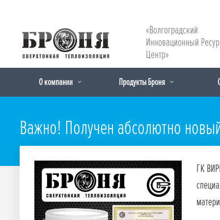
«Волгоградский
Инновационный Ресу
Центр»
О компании
Продукты Броня
Важно! Получен абсолютно новый
ГК ВИР
специа
матери