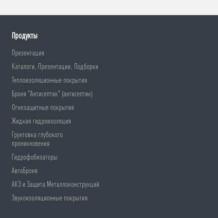
Продукты
Презентация
Каталоги, Презентации, Подборки
Теплоизоляционные покрытия
Броня "Антисептик" (антисептик)
Огнезащитные покрытия
Жидкая гидроизоляция
Грунтовка глубокого
проникновения
Гидрофобизаторы
АвтоБроня
АКЗ и Защита Металлоконструкций
Звукоизоляционные покрытия