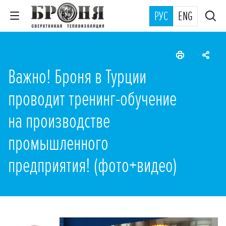
РУС
ENG
Важно! Броня в Турции
проводит тренинг-обучение
на производстве
промышленного
предприятия! (фото+видео)