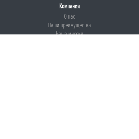
Компания
О нас
Наши преимущества
Наша миссия
Броня на страже ESG
Документы
Сертификаты
Техническая документация
Калькуляторы
Подборки по типам применения
Инструкции
Международный экологический сертификат
Патенты
Свидетельства на Товарный знак
Сертификаты соответствия