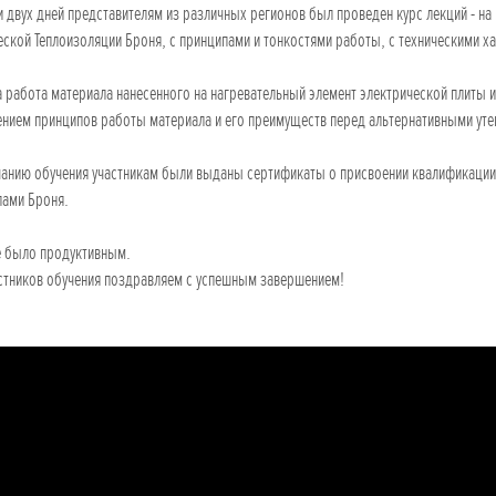
и двух дней представителям из различных регионов был проведен курс лекций - 
ской Теплоизоляции Броня, с принципами и тонкостями работы, с техническими х
 работа материала нанесенного на нагревательный элемент электрической плиты и 
нием принципов работы материала и его преимуществ перед альтернативными уте
чанию обучения участникам были выданы сертификаты о присвоении квалификаци
лами Броня.
е было продуктивным.
стников обучения поздравляем с успешным завершением!