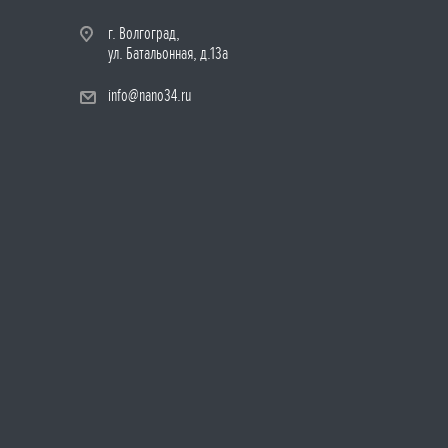
г. Волгоград,
ул. Батальонная, д.13а
info@nano34.ru