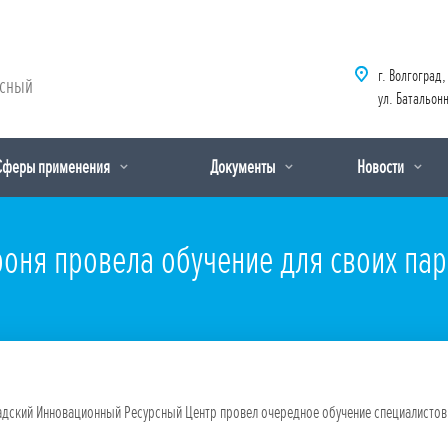
г. Волгоград,
рсный
ул. Батальонн
Сферы применения
Документы
Новости
оня провела обучение для своих пар
адский Инновационный Ресурсный Центр провел очередное обучение специалистов