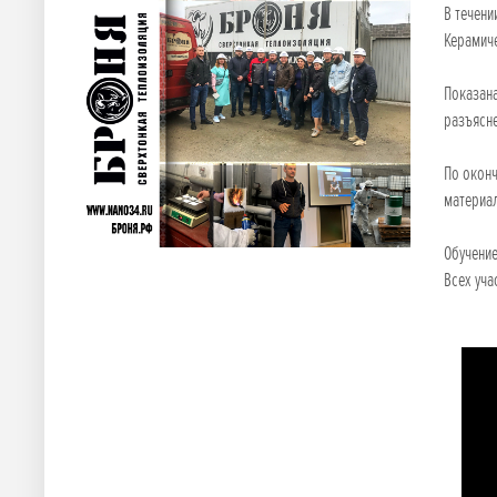
В течени
Керамиче
Показана
разъясне
По окон
материа
Обучени
Всех уча