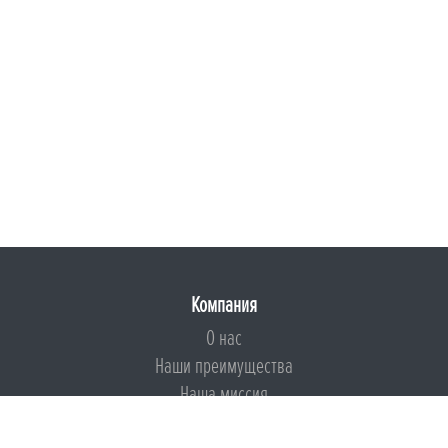
Компания
О нас
Наши преимущества
Наша миссия
Броня на страже ESG