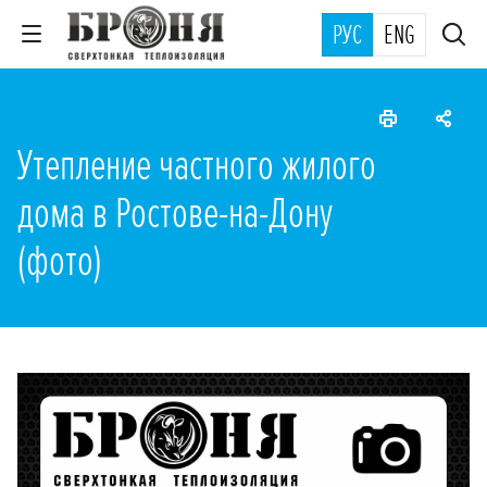
РУС
ENG
Утепление частного жилого
дома в Ростове-на-Дону
(фото)