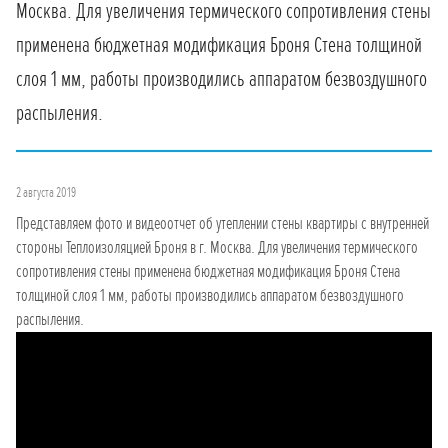
Москва. Для увеличения термического сопротивления стены
применена бюджетная модификация Броня Стена толщиной
слоя 1 мм, работы производились аппаратом безвоздушного
распыления.
2 августа 2019
Представляем фото и видеоотчет об утеплении стены квартиры с внутренней
стороны Теплоизоляцией Броня в г. Москва. Для увеличения термического
сопротивления стены применена бюджетная модификация Броня Стена
толщиной слоя 1 мм, работы производились аппаратом безвоздушного
распыления.