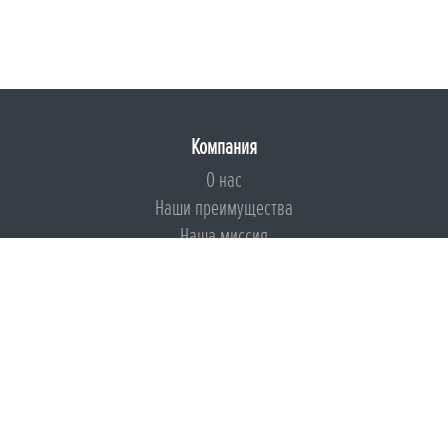
Компания
О нас
Наши преимущества
Наша миссия
Броня на страже ESG
Документы
Сертификаты
Техническая документация
Калькуляторы
Подборки по типам применения