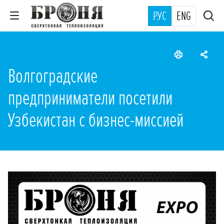
РУС
ENG
Волгоградские
предприниматели посетили
Узбекистан с бизнес-миссией