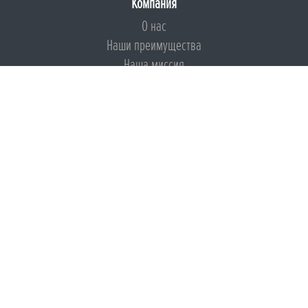
Компания
О нас
Наши преимущества
Наша миссия
Броня на страже ESG
Документы
Сертификаты
Техническая документация
Калькуляторы
Подборки по типам применения
Инструкции
Международный экологический сертификат
Патенты
Свидетельства на Товарный знак
Сертификаты соответствия