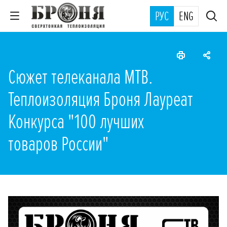
РУС
ENG
Сюжет телеканала МТВ.
Теплоизоляция Броня Лауреат
Конкурса "100 лучших
товаров России"