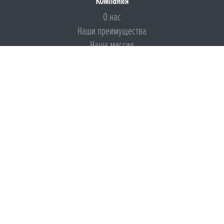
Компания
О нас
Наши преимущества
Наша миссия
Броня на страже ESG
Документы
Сертификаты
Техническая документация
Калькуляторы
Подборки по типам применения
Инструкции
Международный экологический сертификат
Патенты
Свидетельства на Товарный знак
Сертификаты соответствия