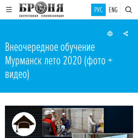
РУС
ENG
Внеочередное обучение
Мурманск лето 2020 (фото +
видео)