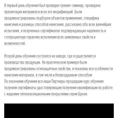
В первый день обучения был проведен тренинг семинар, проведена
презентация материала и всех его модификаций. Были
продемонстрированы подборки объектов применения, специфика
нанесения и разницы способов нанесения, рассказано обо всех важнейших
испытания, и полученных сертификатах подтверждающих надежность и
стопроцентную гарантию исполнения всех заявленных свойств и
возможностей.
Второй день обучения состоялся на заводе, где осуществляется
производство продукции. На практическом примере были
продемонстрированы огнезащитные свойства, и показаны все особенности
нанесения материала, в том числе и безвоздушным способом
По окончании обучения все наши Партнеры прошедшие курс обучения
получили сертификаты удостоверяющие получение квалификации по работе
с жидкими теплоизоляционными покрытиями серии Броня.