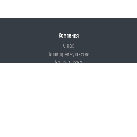
Компания
О нас
Наши преимущества
Наша миссия
Броня на страже ESG
Документы
Сертификаты
Техническая документация
Калькуляторы
Подборки по типам применения
Инструкции