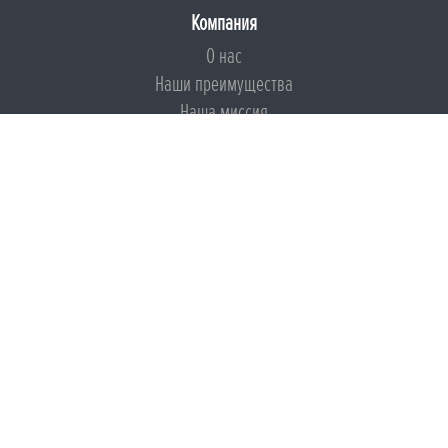
Компания
О нас
Наши преимущества
Наша миссия
Броня на страже ESG
Документы
Сертификаты
Техническая документация
Калькуляторы
Подборки по типам применения
Инструкции
Международный экологический сертификат
Патенты
Свидетельства на Товарный знак
Сертификаты соответствия