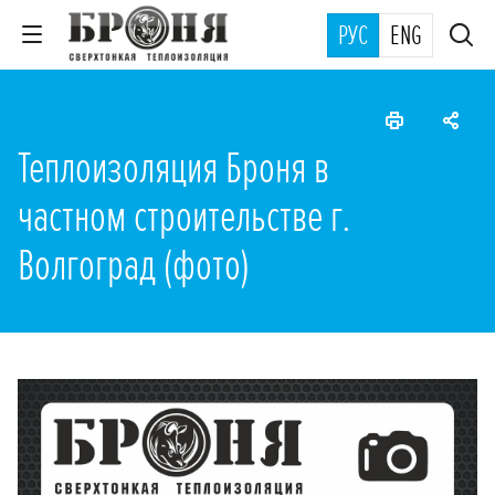
РУС
ENG
Теплоизоляция Броня в
частном строительстве г.
Волгоград (фото)