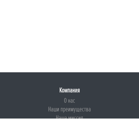
Компания
О нас
Наши преимущества
Наша миссия
Броня на страже ESG