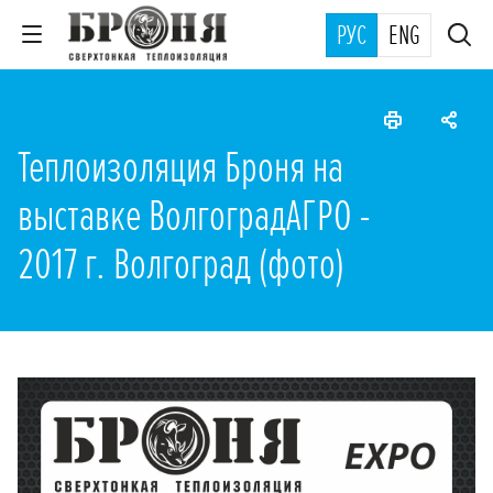
РУС
ENG
Теплоизоляция Броня на
выставке ВолгоградАГРО -
2017 г. Волгоград (фото)