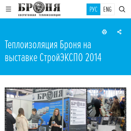
РУС
ENG
Теплоизоляция Броня на
выставке СтройЭКСПО 2014