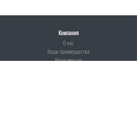
Компания
О нас
Наши преимущества
Наша миссия
Броня на страже ESG
Документы
Сертификаты
Техническая документация
Калькуляторы
Подборки по типам применения
Инструкции
Международный экологический сертификат