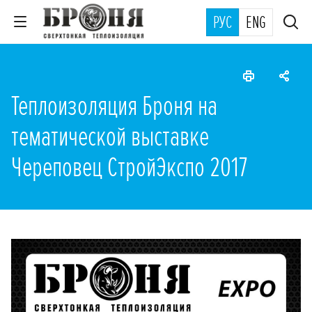
РУС
ENG
Теплоизоляция Броня на
тематической выставке
Череповец СтройЭкспо 2017