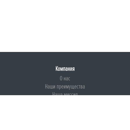
Компания
О нас
Наши преимущества
Наша миссия
Броня на страже ESG
Документы
Сертификаты