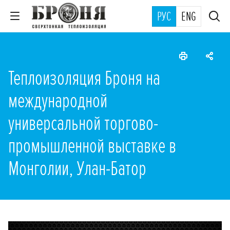
РУС
ENG
Теплоизоляция Броня на
международной
универсальной торгово-
промышленной выставке в
Монголии, Улан-Батор