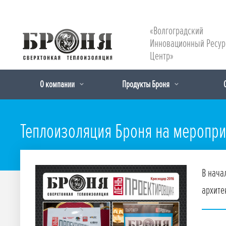
«Волгоградский
Инновационный Ресу
Центр»
О компании
Продукты Броня
Теплоизоляция Броня на меропри
В нача
архите