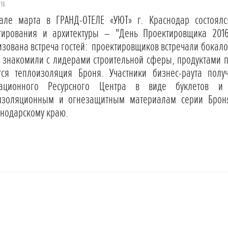
016
але марта в ГРАНД-ОТЕЛЕ «УЮТ» г. Краснодар состоялс
тирования и архитектуры – "День Проектировщика 201
изована встреча гостей: проектировщиков встречали бокал
й знакомили с лидерами строительной сферы, продуктами 
тся теплоизоляция Броня. Участники бизнес-раута пол
вационного Ресурсного Центра в виде буклетов и 
изоляционным и огнезащитным материалам серии Броня,
снодарскому краю.