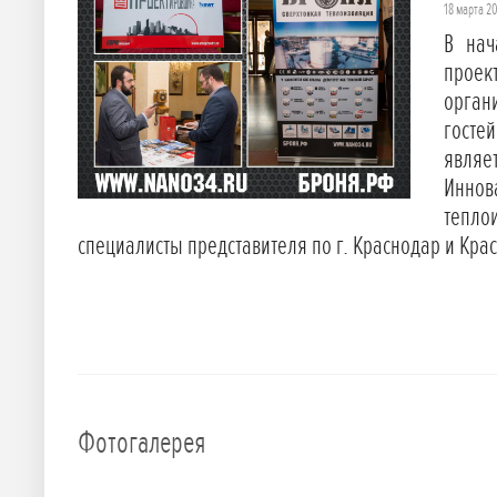
18 марта 2
В нач
проек
орган
госте
являе
Инно
тепло
специалисты представителя по г. Краснодар и Кра
Фотогалерея