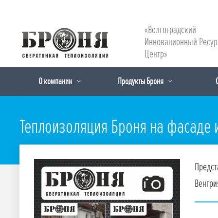
«Волгоградский
Инновационный Ресу
Центр»
О компании
Продукты Броня
Теплоизоляция Броня на фасаде и
Предст
Венгри