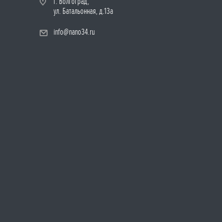
г. Волгоград,
ул. Батальонная, д.13а
info@nano34.ru