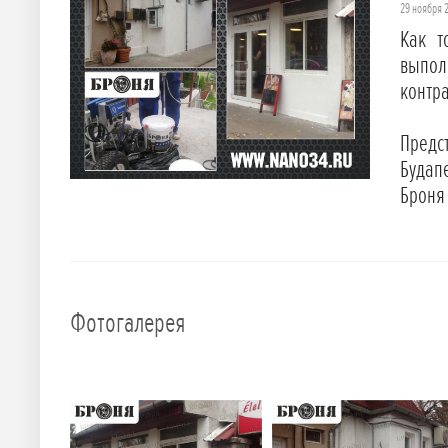
29 ноября 
Как т
выпол
контра
Предс
Будап
Броня
Фотогалерея