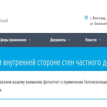
г. Волгоград,
рсный
ул. Батальонн
Сферы применения
Документы
Новости
 внутренней стороне стен частного д
авляем вашему вниманию фотоотчет о применении Теплоизоляции Б
я