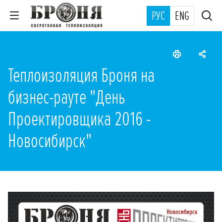
РУС
ENG
Теплоизоляция Броня на
бизнес-рауте "День
Проектировщика 2016 -
Новосибирск"