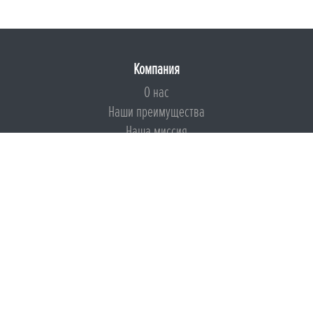
Компания
О нас
Наши преимущества
Наша миссия
Броня на страже ESG
Документы
Сертификаты
Техническая документация
Калькуляторы
Подборки по типам применения
Инструкции
Международный экологический сертификат