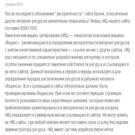
1 апреля 2013
После последнего обновления "авторитетность" сайта Броня, относительно
других интернет-ресурсов значительно повысилась! Теперь тИЦ нашего сайта
составил 800(+350).
Тематический индекс цитирования (тИЦ) — технология поисковой машины
«Яндекс», заключающаяся в определении авторитетности интернет-ресурсов
с учётом качественной характеристики — ссылок на них с других сайтов. тИЦ
рассчитывается по специально разработанному алгоритму, в котором
особое значение придаётся тематической близости ресурса и ссылающихся
на него сайтов. Данный показатель в первую очередь используется для
определения порядка расположения ресурсов в рубриках каталога
«Яндекса». Все ссылающиеся сайты обязательно должны быть
проиндексированы Яндексом. При этом на соответствующих страницах
каталога указываются лишь округлённые значения, которые помогают
приблизительно ориентироваться в авторитетности ресурсов раздела.
тИЦ определяется суммарным весом ссылающихся сайтов. Не могут влиять
на тИЦ сайты, где любой человек может поставить свою ссылку без ведома
администратора ресурса. тИЦ имеет систему апдейтов (пересчётов