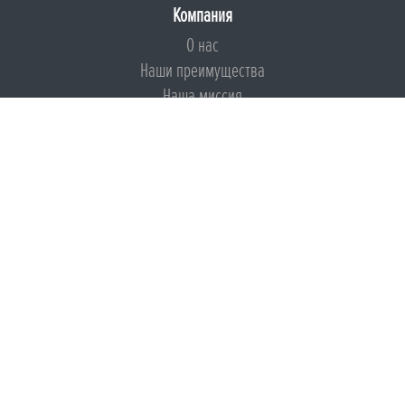
Компания
О нас
Наши преимущества
Наша миссия
Броня на страже ESG
Документы
Сертификаты
Техническая документация
Калькуляторы
Подборки по типам применения
Инструкции
Международный экологический сертификат
Патенты
Свидетельства на Товарный знак
Сертификаты соответствия