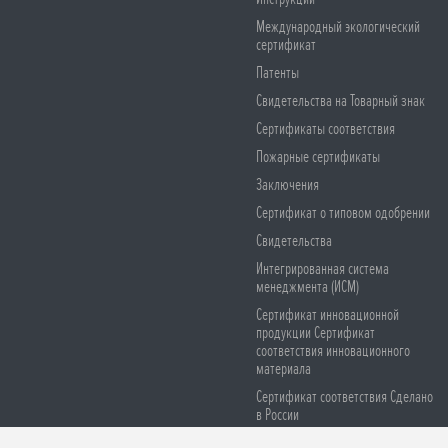
Международный экологический
сертификат
Патенты
Свидетельства на Товарный знак
Сертификаты соответствия
Пожарные сертификаты
Заключения
Сертификат о типовом одобрении
Свидетельства
Интегрированная система
менеджмента (ИСМ)
Сертификат инновационной
продукции Сертификат
соответствия инновационного
материала
Сертификат соответствия Сделано
в России
Сертификаты соответствия СЕ