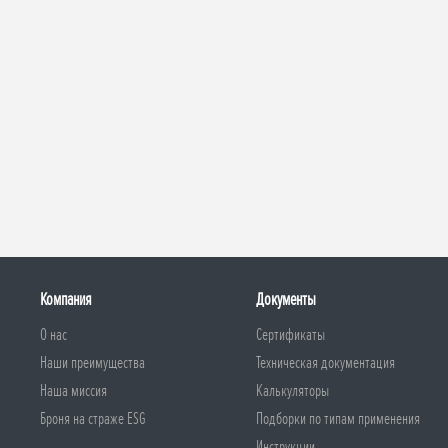
Компания
Документы
О нас
Сертификаты
Наши преимущества
Техническая документация
Наша миссия
Калькуляторы
Броня на страже ESG
Подборки по типам применения
Инструкции