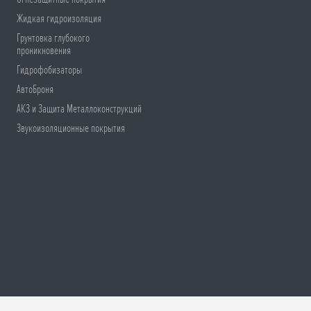
Жидкая гидроизоляция
Грунтовка глубокого
проникновения
Гидрофобизаторы
АвтоБроня
АКЗ и Защита Металлоконструкций
Звукоизоляционные покрытия