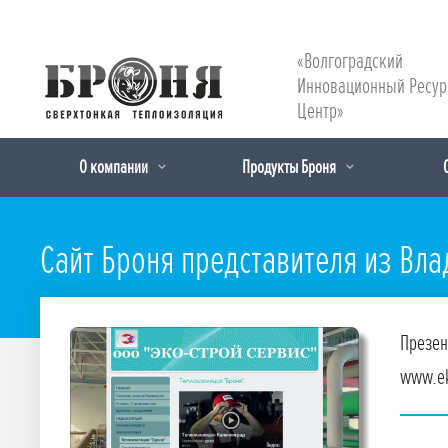
«Волгоградский
Инновационный Ресу
Центр»
О компании
Продукты Броня
Сайт Броня представителя из Вл
Презен
www.ek