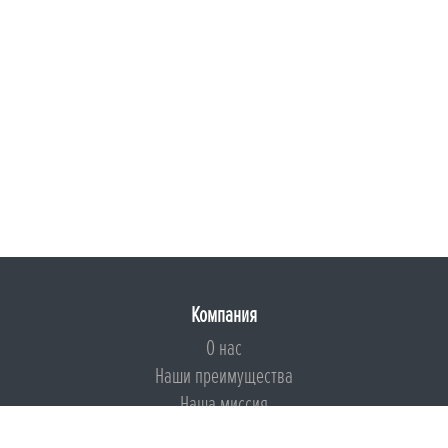
Компания
О нас
Наши преимущества
Наша миссия
Броня на страже ESG