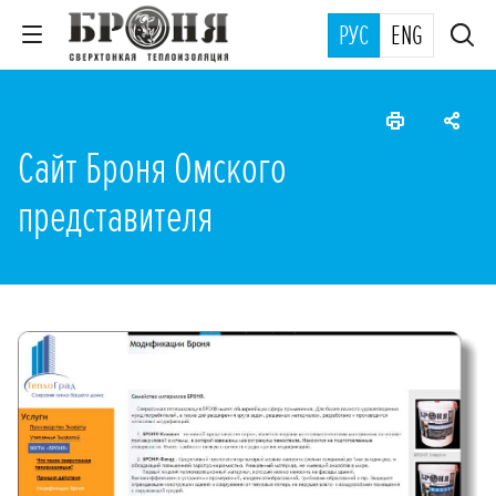
РУС
ENG
Сайт Броня Омского
представителя