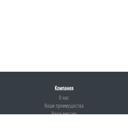
Компания
О нас
Наши преимущества
Наша миссия
Броня на страже ESG