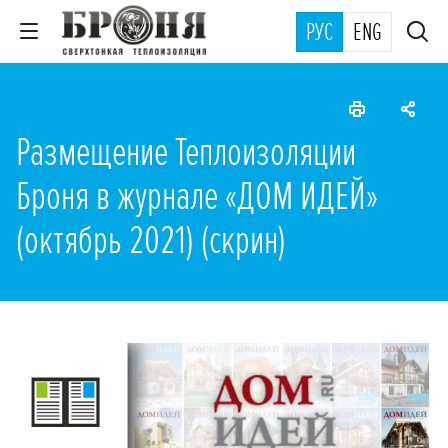
РУС
ENG
Размещение Теплоизоляции
Броня в журнале «ДОМ ИДЕЙ»
(октябрь 2021) (скрин)