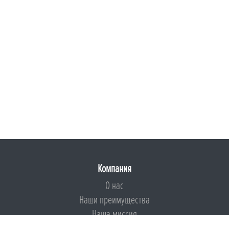
Компания
О нас
Наши преимущества
Наша миссия
Броня на страже ESG